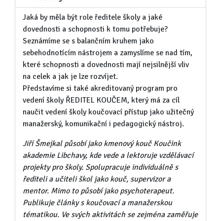
Jaká by měla být role ředitele školy a jaké
dovednosti a schopnosti k tomu potřebuje?
Seznámíme se s balančním kruhem jako
sebehodnotícím nástrojem a zamyslíme se nad tím,
které schopnosti a dovednosti mají nejsilnější vliv
na celek a jak je lze rozvíjet.
Představíme si také akreditovaný program pro
vedení školy ŘEDITEL KOUČEM, který má za cíl
naučit vedení školy koučovací přístup jako užitečný
manažerský, komunikační i pedagogický nástroj.
Jiří Šmejkal působí jako kmenový kouč Koučink
akademie Libchavy, kde vede a lektoruje vzdělávací
projekty pro školy. Spolupracuje individuálně s
řediteli a učiteli škol jako kouč, supervizor a
mentor. Mimo to působí jako psychoterapeut.
Publikuje články s koučovací a manažerskou
tématikou. Ve svých aktivitách se zejména zaměřuje