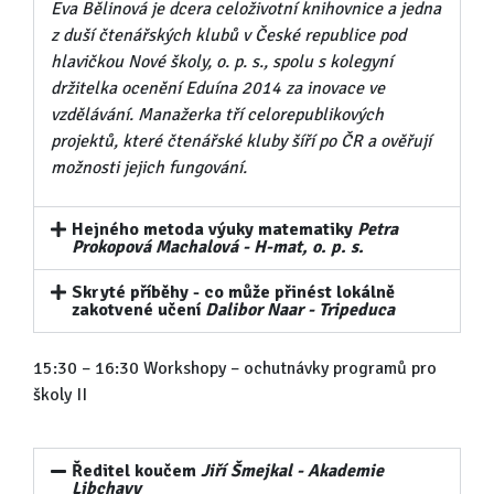
Eva Bělinová je dcera celoživotní knihovnice a jedna
z duší čtenářských klubů v České republice pod
hlavičkou Nové školy, o. p. s., spolu s kolegyní
držitelka ocenění Eduína 2014 za inovace ve
vzdělávání. Manažerka tří celorepublikových
projektů, které čtenářské kluby šíří po ČR a ověřují
možnosti jejich fungování.
Hejného metoda výuky matematiky
Petra
Prokopová Machalová - H-mat, o. p. s.
Skryté příběhy - co může přinést lokálně
zakotvené učení
Dalibor Naar - Tripeduca
15:30 – 16:30 Workshopy – ochutnávky programů pro
školy II
Ředitel koučem
Jiří Šmejkal - Akademie
Libchavy