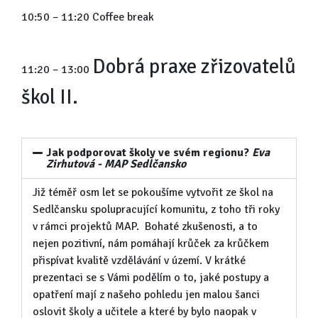
10:50 – 11:20 Coffee break
Dobrá praxe zřizovatelů
11:20 – 13:00
škol II.
Jak podporovat školy ve svém regionu?
Eva
Zirhutová - MAP Sedlčansko
Již téměř osm let se pokoušíme vytvořit ze škol na
Sedlčansku spolupracující komunitu, z toho tři roky
v rámci projektů MAP. Bohaté zkušenosti, a to
nejen pozitivní, nám pomáhají krůček za krůčkem
přispívat kvalitě vzdělávání v území. V krátké
prezentaci se s Vámi podělím o to, jaké postupy a
opatření mají z našeho pohledu jen malou šanci
oslovit školy a učitele a které by bylo naopak v