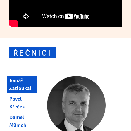
ŘEČNÍCI
Tomáš
Zatloukal
Pavel
Křeček
Daniel
Münich