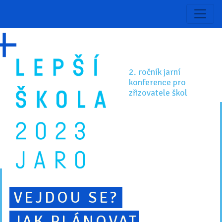
2. ročník jarní
konference pro
zřizovatele škol
VEJDOU SE?
JAK PLÁNOVAT